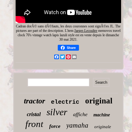
Cadran dorÃ© sans dÃ©fauts, les deux couronnes sont signÃ©es JL. The
pictures are part of the description. L'item
Jaeger-Lecoultre
memovox travel
clock 70's vintage watch lapis lazuli style est en vente depuis le dimanche
30 mai 2021.
Share
Facebook
Twitter
Pinterest
Email
original
tractor
electric
silver
cristal
affiche
machine
front
yamaha
force
originale